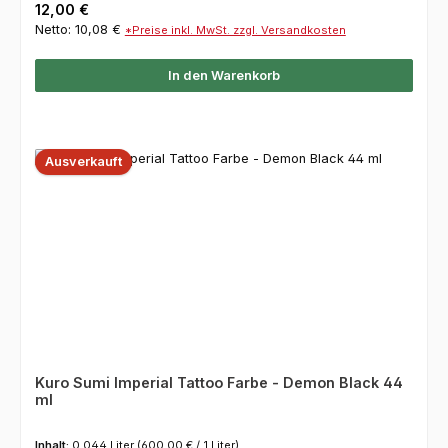
Regulärer Preis:
12,00 €
Netto: 10,08 €
*Preise inkl. MwSt. zzgl. Versandkosten
In den Warenkorb
Ausverkauft
Kuro Sumi Imperial Tattoo Farbe - Demon Black 44
ml
Inhalt:
0.044 Liter
(600,00 € / 1 Liter)