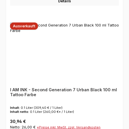
Details
Ausverkauft
I AM INK - Second Generation 7 Urban Black 100 ml
Tattoo Farbe
Inhalt:
0.1 Liter
(309,40 € / 1 Liter)
Inhalt netto:
0.1 Liter
(260,00 €* / 1 Liter)
Regulärer Preis:
30,94 €
Netto: 26,00 €
*Preise inkl. MwSt. zzgl. Versandkosten