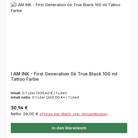
I AM INK - First Generation 06 True Black 100 ml
Tattoo Farbe
Inhalt:
0.1 Liter
(309,40 € / 1 Liter)
Inhalt netto:
0.1 Liter
(260,00 €* / 1 Liter)
Regulärer Preis:
30,94 €
Netto: 26,00 €
*Preise inkl. MwSt. zzgl. Versandkosten
In den Warenkorb