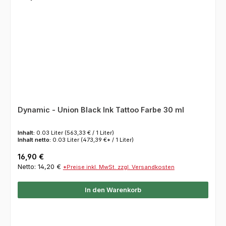
Dynamic - Union Black Ink Tattoo Farbe 30 ml
Inhalt:
0.03 Liter
(563,33 € / 1 Liter)
Inhalt netto:
0.03 Liter
(473,39 €* / 1 Liter)
Regulärer Preis:
16,90 €
Netto: 14,20 €
*Preise inkl. MwSt. zzgl. Versandkosten
In den Warenkorb