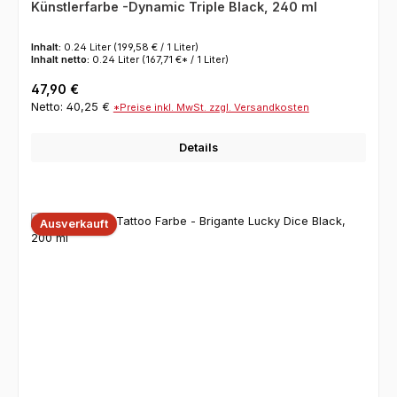
Künstlerfarbe -Dynamic Triple Black, 240 ml
Inhalt:
0.24 Liter
(199,58 € / 1 Liter)
Inhalt netto:
0.24 Liter
(167,71 €* / 1 Liter)
Regulärer Preis:
47,90 €
Netto: 40,25 €
*Preise inkl. MwSt. zzgl. Versandkosten
Details
Ausverkauft