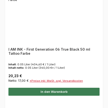
I AM INK - First Generation 06 True Black 50 ml
Tattoo Farbe
Inhalt:
0.05 Liter
(404,60 € / 1 Liter)
Inhalt netto:
0.05 Liter
(340,00 €* / 1 Liter)
Regulärer Preis:
20,23 €
Netto: 17,00 €
*Preise inkl. MwSt. zzgl. Versandkosten
In den Warenkorb