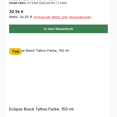
Inhalt netto:
0.1 Liter
(260,00 €* / 1 Liter)
Regulärer Preis:
30,94 €
Netto: 26,00 €
*Preise inkl. MwSt. zzgl. Versandkosten
In den Warenkorb
Tipp
Eclipse Black Tattoo Farbe, 150 ml