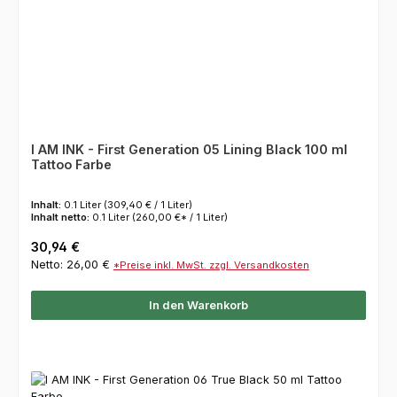
I AM INK - First Generation 05 Lining Black 100 ml
Tattoo Farbe
Inhalt:
0.1 Liter
(309,40 € / 1 Liter)
Inhalt netto:
0.1 Liter
(260,00 €* / 1 Liter)
Regulärer Preis:
30,94 €
Netto: 26,00 €
*Preise inkl. MwSt. zzgl. Versandkosten
In den Warenkorb