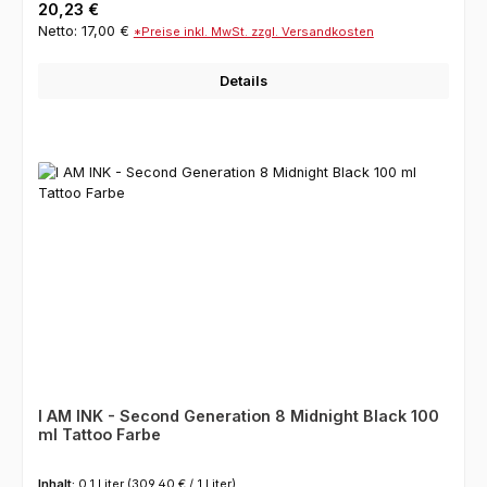
Regulärer Preis:
20,23 €
Netto: 17,00 €
*Preise inkl. MwSt. zzgl. Versandkosten
Details
I AM INK - Second Generation 8 Midnight Black 100
ml Tattoo Farbe
Inhalt:
0.1 Liter
(309,40 € / 1 Liter)