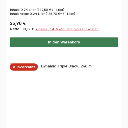
Inhalt:
0.24 Liter
(149,58 € / 1 Liter)
Inhalt netto:
0.24 Liter
(125,70 €* / 1 Liter)
Regulärer Preis:
35,90 €
Netto: 30,17 €
*Preise inkl. MwSt. zzgl. Versandkosten
In den Warenkorb
Ausverkauft