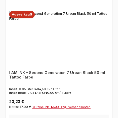
Ausverkauft
I AM INK - Second Generation 7 Urban Black 50 ml
Tattoo Farbe
Inhalt:
0.05 Liter
(404,60 € / 1 Liter)
Inhalt netto:
0.05 Liter
(340,00 €* / 1 Liter)
Regulärer Preis:
20,23 €
Netto: 17,00 €
*Preise inkl. MwSt. zzgl. Versandkosten