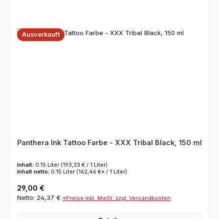
Ausverkauft
Panthera Ink Tattoo Farbe - XXX Tribal Black, 150 ml
Inhalt:
0.15 Liter
(193,33 € / 1 Liter)
Inhalt netto:
0.15 Liter
(162,46 €* / 1 Liter)
Regulärer Preis:
29,00 €
Netto: 24,37 €
*Preise inkl. MwSt. zzgl. Versandkosten