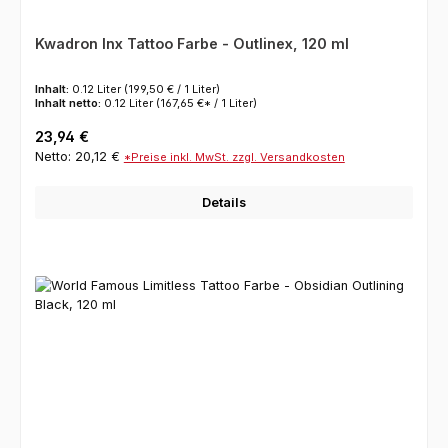
Kwadron Inx Tattoo Farbe - Outlinex, 120 ml
Inhalt:
0.12 Liter
(199,50 € / 1 Liter)
Inhalt netto:
0.12 Liter
(167,65 €* / 1 Liter)
Regulärer Preis:
23,94 €
Netto: 20,12 €
*Preise inkl. MwSt. zzgl. Versandkosten
Details