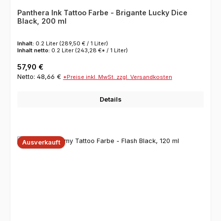
Panthera Ink Tattoo Farbe - Brigante Lucky Dice
Black, 200 ml
Inhalt:
0.2 Liter
(289,50 € / 1 Liter)
Inhalt netto:
0.2 Liter
(243,28 €* / 1 Liter)
Regulärer Preis:
57,90 €
Netto: 48,66 €
*Preise inkl. MwSt. zzgl. Versandkosten
Details
Ausverkauft