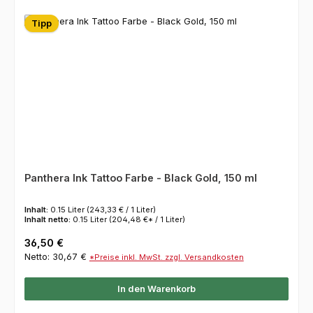
Tipp
Panthera Ink Tattoo Farbe - Black Gold, 150 ml
Inhalt:
0.15 Liter
(243,33 € / 1 Liter)
Inhalt netto:
0.15 Liter
(204,48 €* / 1 Liter)
Regulärer Preis:
36,50 €
Netto: 30,67 €
*Preise inkl. MwSt. zzgl. Versandkosten
In den Warenkorb