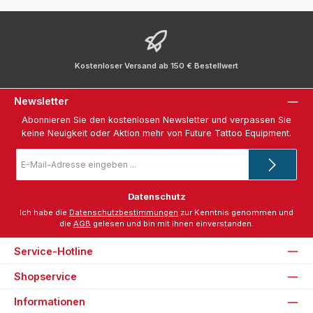
Kostenloser Versand ab 150 € Bestellwert
Newsletter
Abonnieren Sie den kostenlosen Newsletter und verpassen Sie
keine Neuigkeit oder Aktion mehr von Future Tattoo Equipment.
E-
Mail-
Adresse
*
Datenschutz
Ich habe die
Datenschutzbestimmungen
zur Kenntnis genommen und
die
AGB
gelesen und bin mit ihnen einverstanden.
Service-Hotline
Shopservice
Informationen