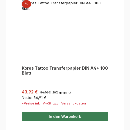
Rabatt
%
Kores Tattoo Transferpapier DIN A4+ 100
Blatt
Verkaufspreis:
Regulärer Preis:
43,92 €
54,90 €
(20% gespart)
Netto: 36,91 €
*Preise inkl. MwSt. zzgl. Versandkosten
In den Warenkorb