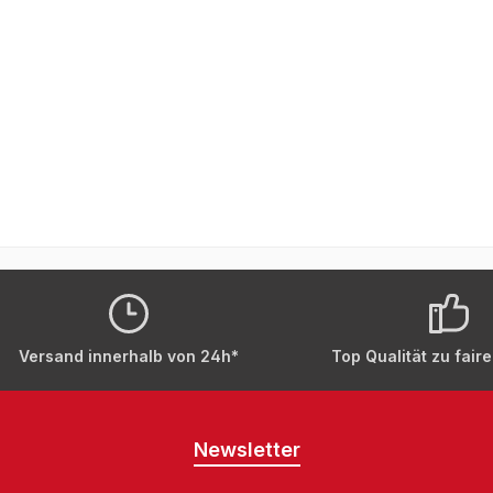
gesetzt dass die Braunüle beim Durchstechen
ange
diesen hineingleitet.Der Receiving Tube hat
in di
e länge von etwa 7,5 cm, einen
eine 
ssendurchmesser von 3 mm, einen
Auss
nendurchmesser von 2 mm, sowie ein
Inne
rades und ein angeschrägte
gera
de. Material: 410 ASTM
Ende
elstahlAußendurchmesser:
Edel
mInnendurchmesser: 2 mmLänge: 75 mmEin
mmIn
de angeschrägt, 45 gradEin Ende Gerade 1
Ende
tück
St
Versand innerhalb von 24h*
Top Qualität zu fair
Newsletter