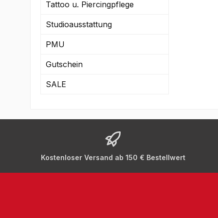
Tattoo u. Piercingpflege
an
in 
Studioausstattung
ein
PMU
Au
In
Gutschein
ge
En
SALE
Ed
3m
En
S
Kostenloser Versand ab 150 € Bestellwert