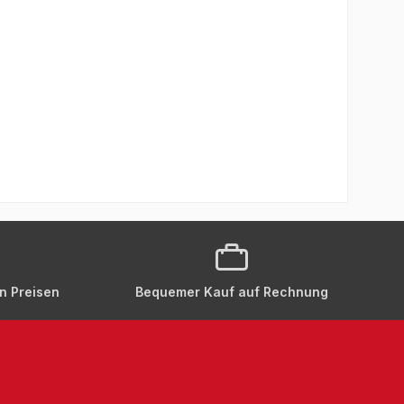
setzt dass die Braunüle beim Durchstechen
esen hineingleitet.Der Receiving Tube hat
länge von etwa 7,5 cm, einen
endurchmesser von 4 mm, einen
ndurchmesser von 3 mm, sowie ein
des und ein angeschrägte
. Material: 410 ASTM
stahlAußendurchmesser: 4
nendurchmesser: 3 mmLänge: 75 mmEin
 angeschrägt, 45 gradEin Ende Gerade 1
ück
en Preisen
Bequemer Kauf auf Rechnung