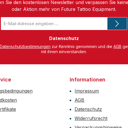
n Sie den kostenlosen Newsletter und verpassen Sie keine
oder Aktion mehr von Future Tattoo Equipment.
E-
Mail-
Adresse
*
Datenschutz
Datenschutzbestimmungen
zur Kenntnis genommen und die
AGB
gel
mit ihnen einverstanden.
vice
Informationen
gsbedingungen
Impressum
dkosten
AGB
tifikate
Datenschutz
Widerrufsrecht
Verpackungshinweise