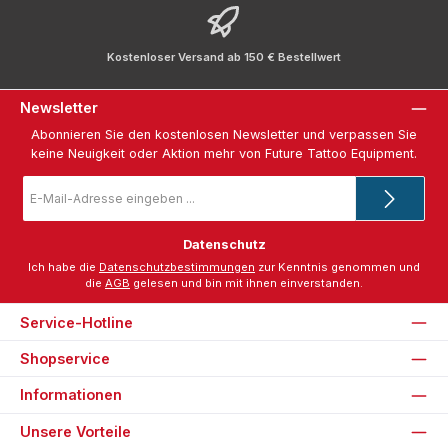
Kostenloser Versand ab 150 € Bestellwert
Newsletter
Abonnieren Sie den kostenlosen Newsletter und verpassen Sie
keine Neuigkeit oder Aktion mehr von Future Tattoo Equipment.
E-
Mail-
Adresse
*
Datenschutz
Ich habe die
Datenschutzbestimmungen
zur Kenntnis genommen und
die
AGB
gelesen und bin mit ihnen einverstanden.
Service-Hotline
Shopservice
Informationen
Unsere Vorteile