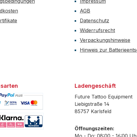
gsbedingungen
Impressum
dkosten
AGB
tifikate
Datenschutz
Widerrufsrecht
Verpackungshinweise
Hinweis zur Batterieent
sarten
Ladengeschäft
Future Tattoo Equipment
Liebigstraße 14
85757 Karlsfeld
efiniertes Bild 1
Öffnungszeiten:
efiniertes Bild 2
Mo - Do: 08:00 - 16:00 Uh