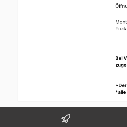
Öffn
Monta
Fre
Bei 
zuge
*Der
*all