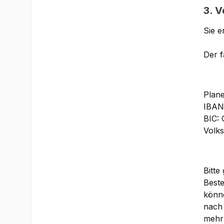
3. 
Sie e
Der f
Plane
IBAN
BIC:
Volk
Bitte
Best
könne
nach 
mehr 