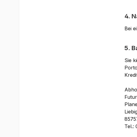
4. 
Bei 
5. B
Sie k
Porto
Kredi
Abho
Futu
Plane
Liebi
85757
Tel.: