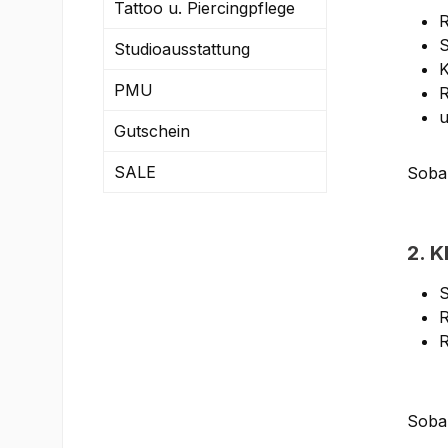
Tattoo u. Piercingpflege
S
Studioausstattung
K
PMU
R
u
Gutschein
SALE
Sobal
2. K
S
R
Sobal