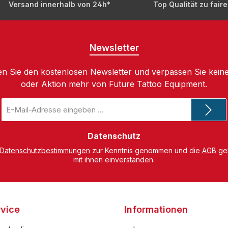
Versand innerhalb von 24h*
Top Qualität zu fair
Newsletter
n Sie den kostenlosen Newsletter und verpassen Sie keine
oder Aktion mehr von Future Tattoo Equipment.
E-
Mail-
Adresse
*
Datenschutz
Datenschutzbestimmungen
zur Kenntnis genommen und die
AGB
gel
mit ihnen einverstanden.
vice
Informationen