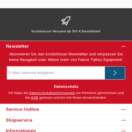
Kostenloser Versand ab 150 € Bestellwert
Newsletter
Abonnieren Sie den kostenlosen Newsletter und verpassen Sie
keine Neuigkeit oder Aktion mehr von Future Tattoo Equipment.
E-
Mail-
Adresse
*
Datenschutz
Ich habe die
Datenschutzbestimmungen
zur Kenntnis genommen und
die
AGB
gelesen und bin mit ihnen einverstanden.
Service-Hotline
Shopservice
Informationen