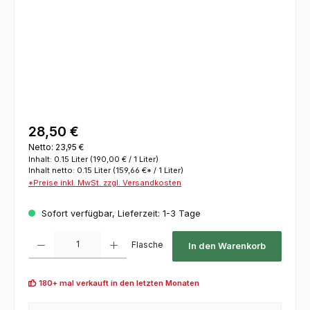
28,50 €
Netto: 23,95 €
Inhalt:
0.15 Liter
(190,00 € / 1 Liter)
Inhalt netto:
0.15 Liter
(159,66 €* / 1 Liter)
*Preise inkl. MwSt. zzgl. Versandkosten
Sofort verfügbar, Lieferzeit: 1-3 Tage
Produkt Anzahl: Gib den gewünschten Wert ein oder benutze die Schaltflächen um die 
Flasche
In den Warenkorb
180+ mal verkauft in den letzten Monaten