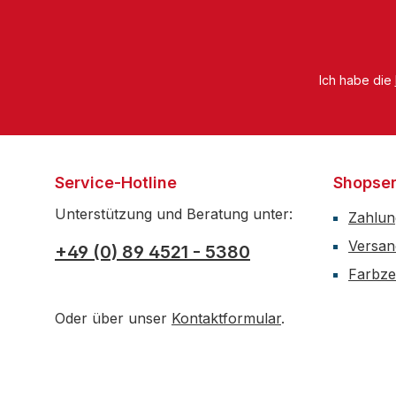
Tä
mö
Bei
von
Ich habe die
an
Ko
ör
zu
Service-Hotline
Shopser
Eff
ver
Unterstützung und Beratung unter:
Zahlun
Po
Versan
chs
+49 (0) 89 4521 - 5380
Farbzer
Oder über unser
Kontaktformular
.