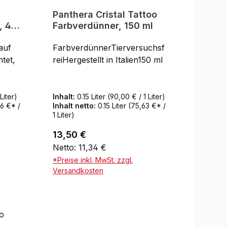
Panthera Cristal Tattoo
, 4 x
Farbverdünner, 150 ml
auf
FarbverdünnerTierversuchsf
tet,
reiHergestellt in Italien150 ml
ie
Liter)
Inhalt:
0.15 Liter
(90,00 € / 1 Liter)
36 €* /
Inhalt netto:
0.15 Liter
(75,63 €* /
1 Liter)
Regulärer Preis:
13,50 €
Netto: 11,34 €
chsfr
*Preise inkl. MwSt. zzgl.
Versandkosten
In den Warenkorb
r
opyl