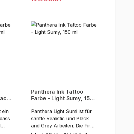
auch der REACH
In den Warenkorb
Verordnung.Reach
chsfr
konformVeganTierversuchsfr
eiSterilOhne
KarzinogeneKurze
r
AbheilungsdauerWeniger
opyl
HautreizungOhne Isopropyl
AlcoholOhne
EACH
KonservierungsstoffeREACH
geprüft150 ml Flasche
Panthera Ink Tattoo
lack,
Farbe - Light Sumy, 150
ml
 ein
Panthera Light Sumi ist für
 dass
sanfte Realistic und Black
l
and Grey Arbeiten. Die Firma
thera
Panthera hat auf