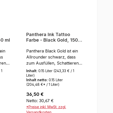
Panthera Ink Tattoo
30 ml
Farbe - Black Gold, 150
ml
ein
Panthera Black Gold ist ein
ss
Allrounder schwarz, dass
ren
zum Ausfüllen, Schattieren
t ist.
oder für Outlines geeignet ist.
 1
Inhalt:
0.15 Liter
(243,33 € / 1
auf
Die Firma Panthera hat auf
Liter)
Inhalt netto:
0.15 Liter
tet,
Isopropylalkohol verzichtet,
(204,48 €* / 1 Liter)
um eine brillante,
ie
konservierungsmittelfreie
Regulärer Preis:
36,50 €
schwarze Farbe
Netto: 30,67 €
herzustellen. Somit
*Preise inkl. MwSt. zzgl.
entsprechen die Farben
Versandkosten