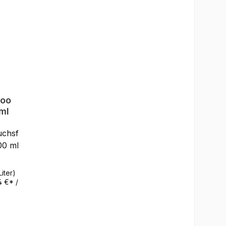
EACH
 x
0 ml1
ra
1 x
mi,
e
too
ml
uchsf
500 ml
Liter)
4 €* /