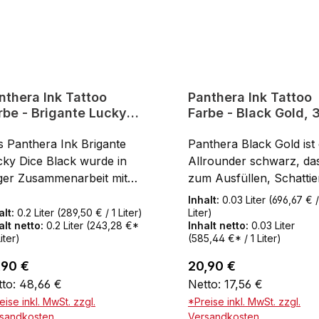
nthera Ink Tattoo
Panthera Ink Tattoo
rbe - Brigante Lucky
Farbe - Black Gold, 
ce Black, 200 ml
s Panthera Ink Brigante
Panthera Black Gold ist 
cky Dice Black wurde in
Allrounder schwarz, da
ger Zusammenarbeit mit
zum Ausfüllen, Schattie
m renommierten
oder für Outlines geeigne
Inhalt:
0.03 Liter
(696,67 € /
owierer Brigante
Die Firma Panthera hat 
alt:
0.2 Liter
(289,50 € / 1 Liter)
Liter)
alt netto:
0.2 Liter
(243,28 €*
Inhalt netto:
0.03 Liter
wickelt. Der Künstler ist
Isopropylalkohol verzich
Liter)
(585,44 €* / 1 Liter)
 seine ausdrucksstarken
um eine brillante,
terings, Bold Lines und
konservierungsmittelfre
ulärer Preis:
Regulärer Preis:
,90 €
20,90 €
ailreichen
schwarze Farbe
to: 48,66 €
Netto: 17,56 €
hwarzarbeiten bekannt. Es
herzustellen. Somit
eise inkl. MwSt. zzgl.
*Preise inkl. MwSt. zzgl.
 ein extrem tiefes Schwarz,
entsprechen die Farben
sandkosten
Versandkosten