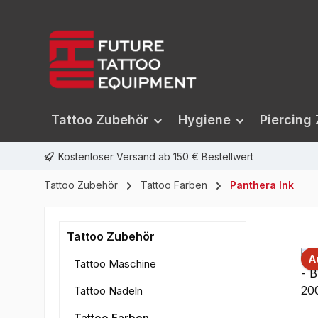
springen
Zur Hauptnavigation springen
Tattoo Zubehör
Hygiene
Piercing
Kostenloser Versand ab 150 € Bestellwert
Tattoo Zubehör
Tattoo Farben
Panthera Ink
Tattoo Zubehör
A
Tattoo Maschine
Tattoo Nadeln
Tattoo Farben