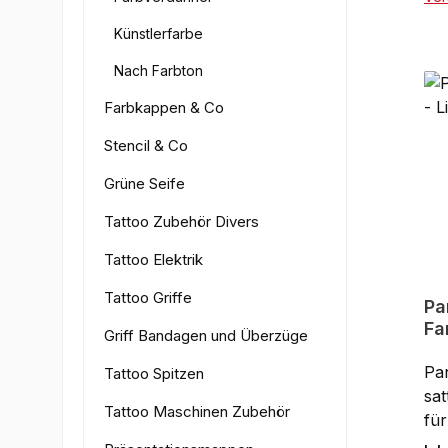
das
Künstlerfarbe
Sch
Lin
Nach Farbton
gee
Farbkappen & Co
di
Bri
Stencil & Co
und
Grüne Seife
Di
läs
Tattoo Zubehör Divers
ver
ver
Tattoo Elektrik
Pan
Tattoo Griffe
höc
Pa
Fa
Qua
Griff Bandagen und Überzüge
Pr
Pan
Tattoo Spitzen
ko
sat
EU
Tattoo Maschinen Zubehör
für
get
Pa