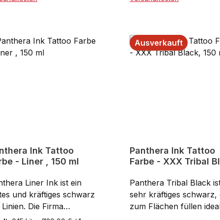
 perfekt für markante
auch der REACH
In den Warenkorb
riftzüge, kontraststarke
Verordnung.Reach
ien und satte Flächen
konformVeganTierversu
Ausverkauft
ignet ist. Entwickelt wurde
eiSterilOhne
e Farbe auf Grundlage von
KarzinogeneKurze
gantes Arbeiten für klare
AbheilungsdauerWenige
 langlebige Ergebnisse.
HautreizungOhne Isopr
e geschmeidige Konsistenz
AlcoholOhne
st sich kontrolliert
KonservierungsstoffeR
arbeiten, ohne zu
geprüft30 ml Flasche
laufen oder zu spritzen.
thera Ink garantiert
hste Reinheit, konstante
nthera Ink Tattoo
Panthera Ink Tattoo
rbe - Liner , 150 ml
Farbe - XXX Tribal B
lität und sichere
150 ml
oduktion.REACH-
thera Liner Ink ist ein
Panthera Tribal Black ist
nformHergestellt nach
tes und kräftiges schwarz
sehr kräftiges schwarz,
-VorgabenDermatologisch
 Linien. Die Firma
zum Flächen füllen idea
estetExklusive
nthera hat auf
geeignet. Die Firma Pan