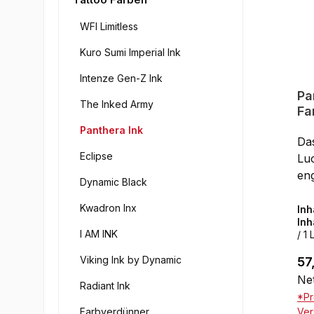
WFI Limitless
Kuro Sumi Imperial Ink
Intenze Gen-Z Ink
Pa
The Inked Army
Fa
Di
Panthera Ink
Da
Eclipse
Lu
en
Dynamic Black
de
Kwadron Inx
Tät
Inh
Inh
ent
I AM INK
/ 1 
für
Let
Viking Ink by Dynamic
Reg
57
det
Net
Radiant Ink
Sc
*Pr
ist
Farbverdünner
Ver