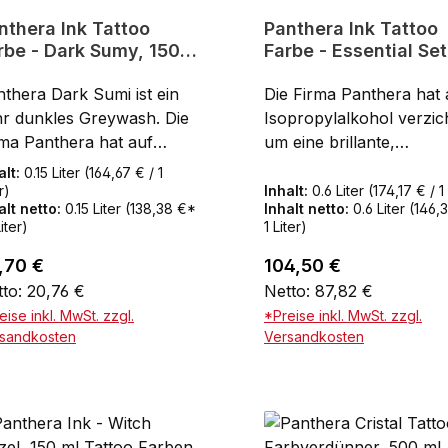
nthera Ink Tattoo
Panthera Ink Tattoo
 Dark Sumy, 150
Farbe - Essential Set
150 ml
thera Dark Sumi ist ein
Die Firma Panthera hat 
hr dunkles Greywash. Die
Isopropylalkohol verzich
rma Panthera hat auf
um eine brillante,
propylalkohol verzichtet,
konservierungsmittelfre
alt:
0.15 Liter
(164,67 € / 1
eine brillante,
schwarze Farbe
r)
Inhalt:
0.6 Liter
(174,17 € / 1 
alt netto:
0.15 Liter
(138,38 €*
Inhalt netto:
0.6 Liter
(146,
servierungsmittelfreie
herzustellen. Somit
Liter)
1 Liter)
hwarze Farbe
entsprechen die Farben
zustellen. Somit
auch der REACH
ulärer Preis:
Regulärer Preis:
,70 €
104,50 €
tsprechen die Farben
Verordnung.Reach
to: 20,76 €
Netto: 87,82 €
ch der REACH
konformVeganTierversu
eise inkl. MwSt. zzgl.
*Preise inkl. MwSt. zzgl.
rordnung.Reach
eiSterilOhne
sandkosten
Versandkosten
nformVeganTierversuchsfr
KarzinogeneKurze
In den Warenkorb
terilOhne
AbheilungsdauerWenige
rzinogeneKurze
HautreizungOhne Isopr
heilungsdauerWeniger
AlcoholOhne