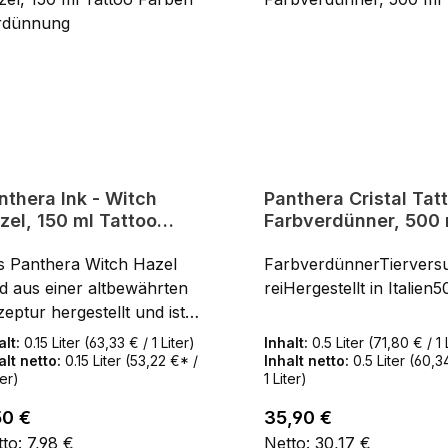
utreizungOhne Isopropyl
KonservierungsstoffeR
coholOhne
geprüftDas Set enthält:1
nservierungsstoffeREACH
Panthera Ink - Liner, 15
rüft150 ml Flasche
x Panthera Ink - Tribal
Black, 150 ml1 x Panthe
Ink - Light Sumi, 150 ml
Panthera Ink - Dark Su
150 ml4 x 150 ml Flasch
nthera Ink - Witch
Panthera Cristal Tat
zel, 150 ml Tattoo
Farbverdünner, 500 
rben Verdünnung
s Panthera Witch Hazel
FarbverdünnerTiervers
d aus einer altbewährten
reiHergestellt in Italien
eptur hergestellt und ist
al zur Beruhigung der
alt:
0.15 Liter
(63,33 € / 1 Liter)
Inhalt:
0.5 Liter
(71,80 € / 1 
ut nach dem Tätowieren.
alt netto:
0.15 Liter
(53,22 €* /
Inhalt netto:
0.5 Liter
(60,3
ter)
1 Liter)
 Flüssigkeit ist auch sehr
dernd für die
ulärer Preis:
Regulärer Preis:
50 €
35,90 €
dheilung.Hergestellt wird
to: 7,98 €
Netto: 30,17 €