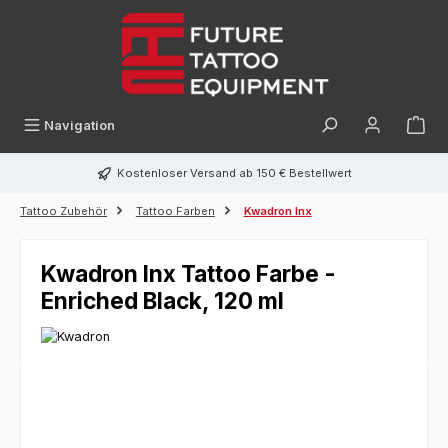
alt springen
Navigation
Kostenloser Versand ab 150 € Bestellwert
Tattoo Zubehör
Tattoo Farben
Kwadron Inx
Kwadron Inx Tattoo Farbe -
Enriched Black, 120 ml
Bildergalerie überspringen