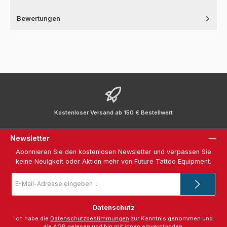
Bewertungen
Kostenloser Versand ab 150 € Bestellwert
Newsletter
Abonnieren Sie den kostenlosen Newsletter und verpassen Sie
keine Neuigkeit oder Aktion mehr von Future Tattoo Equipment.
E-
Mail-
Adresse
*
Datenschutz
Ich habe die
Datenschutzbestimmungen
zur Kenntnis genommen und
die
AGB
gelesen und bin mit ihnen einverstanden.