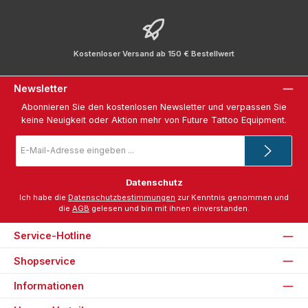
Kostenloser Versand ab 150 € Bestellwert
Newsletter
Abonnieren Sie den kostenlosen Newsletter und verpassen Sie
keine Neuigkeit oder Aktion mehr von Future Tattoo Equipment.
E-
Mail-
Adresse
*
Datenschutz
Ich habe die
Datenschutzbestimmungen
zur Kenntnis genommen und
die
AGB
gelesen und bin mit ihnen einverstanden.
Service-Hotline
Shopservice
Informationen