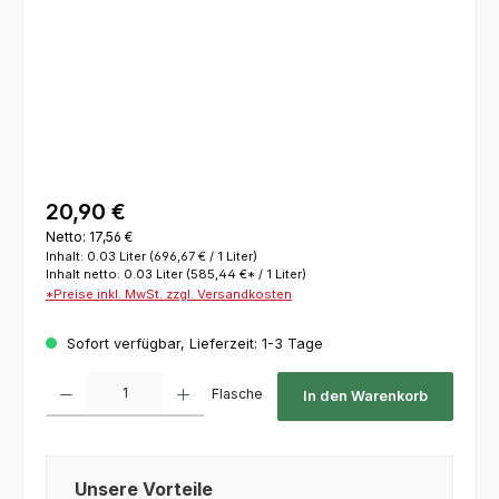
20,90 €
Netto: 17,56 €
Inhalt:
0.03 Liter
(696,67 € / 1 Liter)
Inhalt netto:
0.03 Liter
(585,44 €* / 1 Liter)
*Preise inkl. MwSt. zzgl. Versandkosten
Sofort verfügbar, Lieferzeit: 1-3 Tage
Produkt Anzahl: Gib den gewünschten Wert ein oder benutze die Schaltflächen um die 
Flasche
In den Warenkorb
Unsere Vorteile