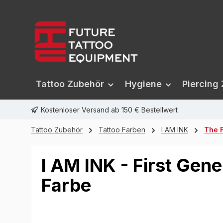
springen
Zur Hauptnavigation springen
Tattoo Zubehör
Hygiene
Piercing
Kostenloser Versand ab 150 € Bestellwert
Tattoo Zubehör
Tattoo Farben
I AM INK
The F
I AM INK - First Gene
Farbe