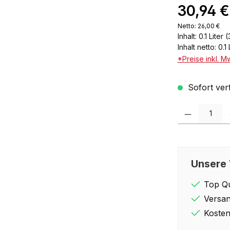
30,94 €
Netto: 26,00 €
Inhalt:
0.1 Liter
(
Inhalt netto:
0.1 
*Preise inkl. M
Sofort verf
Produkt Anzahl: 
Unsere 
Top Qu
Versan
Kosten