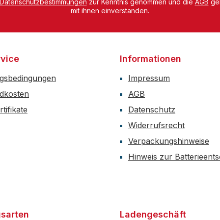
Datenschutzbestimmungen
zur Kenntnis genommen und die
AGB
gel
mit ihnen einverstanden.
vice
Informationen
gsbedingungen
Impressum
dkosten
AGB
tifikate
Datenschutz
Widerrufsrecht
Verpackungshinweise
Hinweis zur Batterieent
sarten
Ladengeschäft