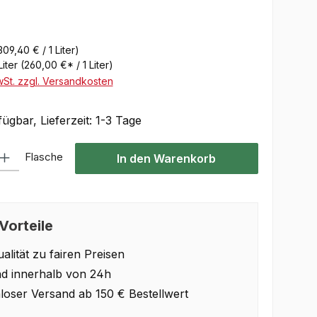
309,40 € / 1 Liter)
Liter
(260,00 €* / 1 Liter)
wSt. zzgl. Versandkosten
ügbar, Lieferzeit: 1-3 Tage
Gib den gewünschten Wert ein oder benutze die Schaltflächen um die Anzahl 
Flasche
In den Warenkorb
Vorteile
alität zu fairen Preisen
d innerhalb von 24h
loser Versand ab 150 € Bestellwert