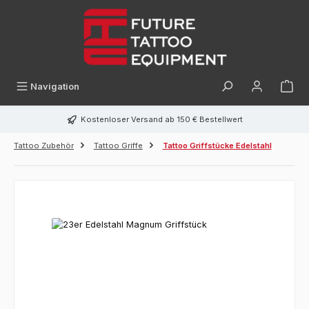
alt springen
Navigation
Kostenloser Versand ab 150 € Bestellwert
Tattoo Zubehör
Tattoo Griffe
Tattoo Griffstücke Edelstahl