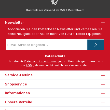
Kostenloser Versand ab 150 € Bestellwert
Newsletter
Abonnieren Sie den kostenlosen Newsletter und verpassen Sie
keine Neuigkeit oder Aktion mehr von Future Tattoo Equipment.
E-
Mail-
Adresse
*
Datenschutz
Ich habe die
Datenschutzbestimmungen
zur Kenntnis genommen und
die
AGB
gelesen und bin mit ihnen einverstanden.
Service-Hotline
Shopservice
Informationen
Unsere Vorteile