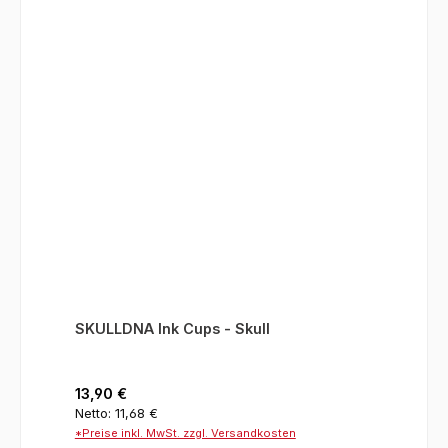
SKULLDNA Ink Cups - Skull
Regulärer Preis:
13,90 €
Netto: 11,68 €
*Preise inkl. MwSt. zzgl. Versandkosten