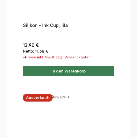
Silikon - Ink Cup, lila
Regulärer Preis:
13,90 €
Netto: 11,68 €
*Preise inkl. MwSt. zzgl. Versandkosten
In den Warenkorb
Ausverkauft