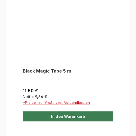
Black Magic Tape 5 m
Regulärer Preis:
11,50 €
Netto: 9,66 €
*Preise inkl. MwSt. zzgl. Versandkosten
In den Warenkorb