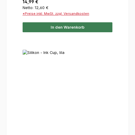
Regulärer Preis:
14,99 €
Netto: 12,60 €
*Preise inkl. MwSt. zzgl. Versandkosten
In den Warenkorb