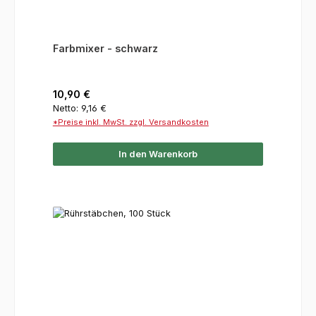
Farbmixer - schwarz
Regulärer Preis:
10,90 €
Netto: 9,16 €
*Preise inkl. MwSt. zzgl. Versandkosten
In den Warenkorb