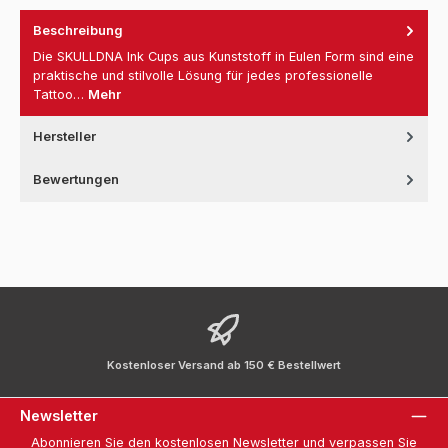
Beschreibung
Die SKULLDNA Ink Cups aus Kunststoff in Eulen Form sind eine
praktische und stilvolle Lösung für jedes professionelle
Tattoo…
Mehr
Hersteller
Bewertungen
Kostenloser Versand ab 150 € Bestellwert
Newsletter
Abonnieren Sie den kostenlosen Newsletter und verpassen Sie