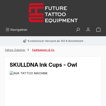
alt springen
Navigation
Kostenloser Versand ab 150 € Bestellwert
Tattoo Zubehör
Farbkappen & Co
SKULLDNA Ink Cups - Owl
Bildergalerie überspringen