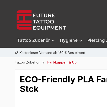
springen
Zur Hauptnavigation springen
Tattoo Zubehör
Hygiene
Piercing
Kostenloser Versand ab 150 € Bestellwert
Tattoo Zubehör
Farbkappen & Co
ECO-Friendly PLA Fa
Stck