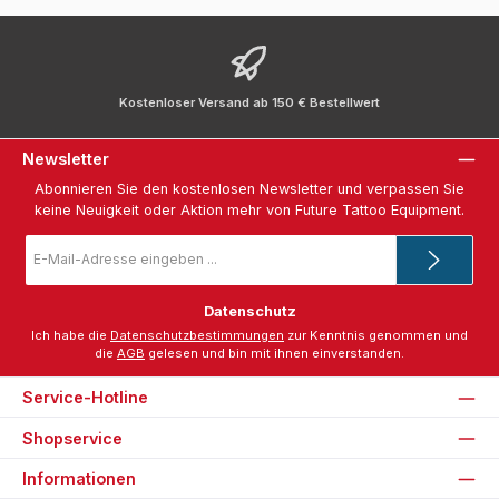
Kostenloser Versand ab 150 € Bestellwert
Newsletter
Abonnieren Sie den kostenlosen Newsletter und verpassen Sie
keine Neuigkeit oder Aktion mehr von Future Tattoo Equipment.
E-
Mail-
Adresse
*
Datenschutz
Ich habe die
Datenschutzbestimmungen
zur Kenntnis genommen und
die
AGB
gelesen und bin mit ihnen einverstanden.
Service-Hotline
Shopservice
Informationen