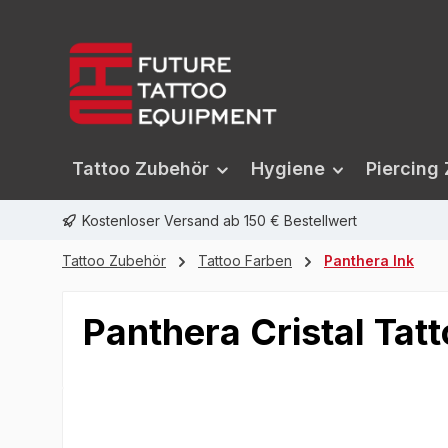
springen
Zur Hauptnavigation springen
Tattoo Zubehör
Hygiene
Piercing
Kostenloser Versand ab 150 € Bestellwert
Tattoo Zubehör
Tattoo Farben
Panthera Ink
Panthera Cristal Tat
Bildergalerie überspringen