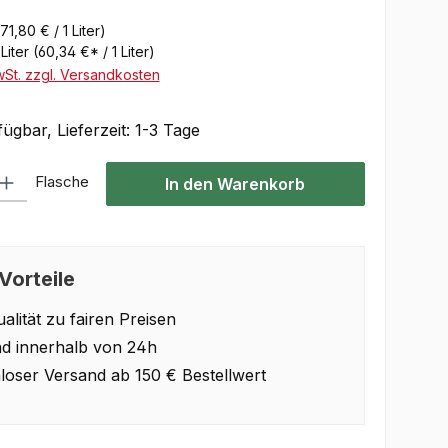
(71,80 € / 1 Liter)
 Liter
(60,34 €* / 1 Liter)
wSt. zzgl. Versandkosten
ügbar, Lieferzeit: 1-3 Tage
Gib den gewünschten Wert ein oder benutze die Schaltflächen um die Anzahl 
Flasche
In den Warenkorb
Vorteile
alität zu fairen Preisen
d innerhalb von 24h
loser Versand ab 150 € Bestellwert