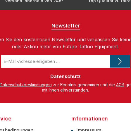
Versand innerhalb von 24h*
Top Qualität zu fair
Newsletter
n Sie den kostenlosen Newsletter und verpassen Sie keine
oder Aktion mehr von Future Tattoo Equipment.
E-
Mail-
Adresse
*
Datenschutz
Datenschutzbestimmungen
zur Kenntnis genommen und die
AGB
gel
mit ihnen einverstanden.
vice
Informationen
gsbedingungen
Impressum