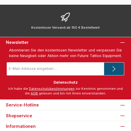
Kostenloser Versand ab 150 € Bestellwert
Newsletter
Abonnieren Sie den kostenlosen Newsletter und verpassen Sie
keine Neuigkeit oder Aktion mehr von Future Tattoo Equipment.
E-
Mail-
Adresse
*
Datenschutz
Ich habe die
Datenschutzbestimmungen
zur Kenntnis genommen und
die
AGB
gelesen und bin mit ihnen einverstanden.
Service-Hotline
Shopservice
Informationen