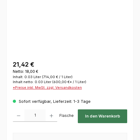
21,42 €
Netto: 18,00 €
Inhalt:
0.03 Liter
(714,00 € / 1 Liter)
Inhalt netto:
0.03 Liter
(600,00 €* / 1 Liter)
*Preise inkl. MwSt. zzgl. Versandkosten
Sofort verfügbar, Lieferzeit: 1-3 Tage
Produkt Anzahl: Gib den gewünschten Wert ein oder benutze die Schaltflächen um die 
Flasche
In den Warenkorb