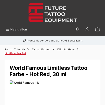
alt springen
Navigation
Kostenloser Versand ab 150 € Bestellwert
Tattoo Zubehör
Tattoo Farben
WFI Limitless
Limitless Ink Rot
World Famous Limitless Tattoo
Farbe - Hot Red, 30 ml
Bildergalerie überspringen