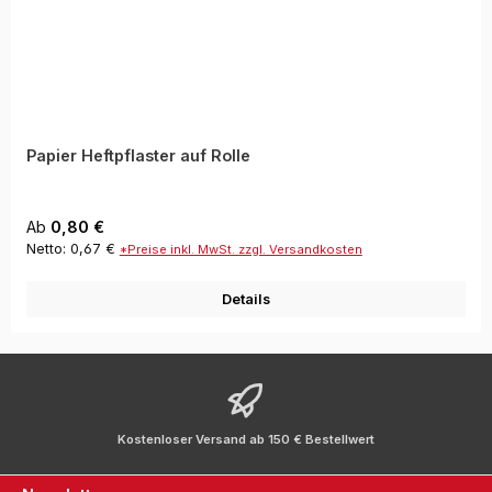
Papier Heftpflaster auf Rolle
Regulärer Preis:
Ab
0,80 €
Netto: 0,67 €
*Preise inkl. MwSt. zzgl. Versandkosten
Details
Kostenloser Versand ab 150 € Bestellwert