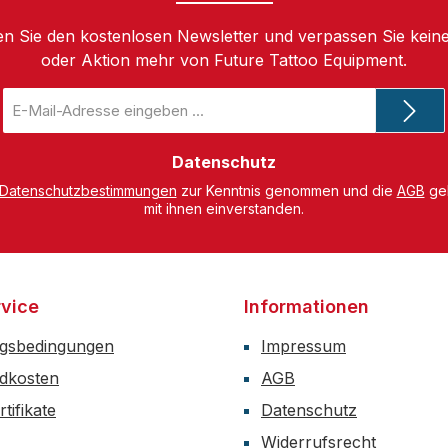
n Sie den kostenlosen Newsletter und verpassen Sie keine
oder Aktion mehr von Future Tattoo Equipment.
E-
Mail-
Adresse
*
Datenschutz
Datenschutzbestimmungen
zur Kenntnis genommen und die
AGB
gel
mit ihnen einverstanden.
vice
Informationen
gsbedingungen
Impressum
dkosten
AGB
tifikate
Datenschutz
Widerrufsrecht