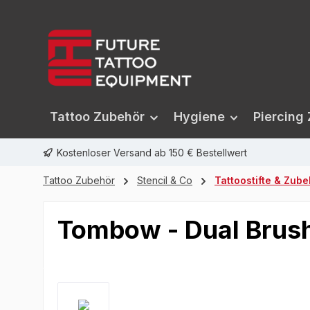
springen
Zur Hauptnavigation springen
Tattoo Zubehör
Hygiene
Piercing
Kostenloser Versand ab 150 € Bestellwert
Tattoo Zubehör
Stencil & Co
Tattoostifte & Zub
Tombow - Dual Brus
Bildergalerie überspringen