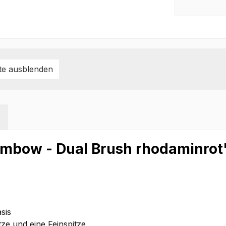
te ausblenden
ombow - Dual Brush rhodaminrot
sis
itze und eine Feinspitze