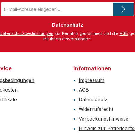
E-
Mail-
Adresse
*
Datenschutz
Datenschutzbestimmungen
zur Kenntnis genommen und die
AGB
gel
mit ihnen einverstanden.
vice
Informationen
gsbedingungen
Impressum
dkosten
AGB
tifikate
Datenschutz
Widerrufsrecht
Verpackungshinweise
Hinweis zur Batterieent