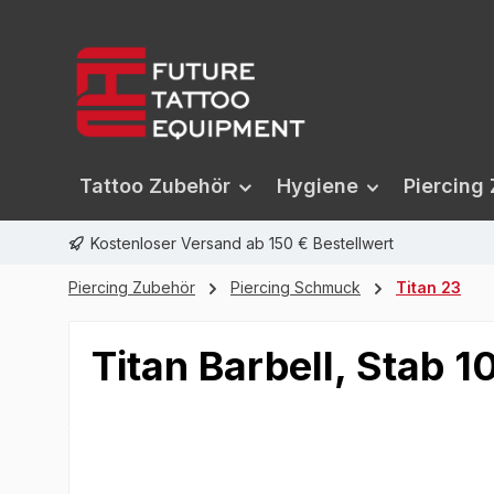
springen
Zur Hauptnavigation springen
Tattoo Zubehör
Hygiene
Piercing
Kostenloser Versand ab 150 € Bestellwert
Piercing Zubehör
Piercing Schmuck
Titan 23
Titan Barbell, Stab 
Bildergalerie überspringen