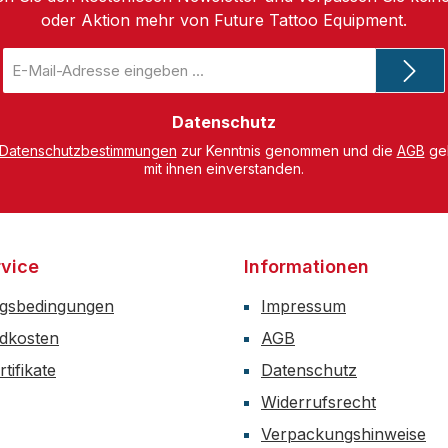
oder Aktion mehr von Future Tattoo Equipment.
E-
Mail-
Adresse
*
Datenschutz
Datenschutzbestimmungen
zur Kenntnis genommen und die
AGB
gel
mit ihnen einverstanden.
vice
Informationen
gsbedingungen
Impressum
dkosten
AGB
tifikate
Datenschutz
Widerrufsrecht
Verpackungshinweise