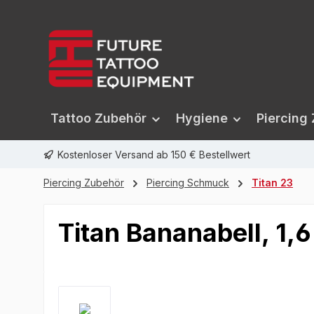
springen
Zur Hauptnavigation springen
Tattoo Zubehör
Hygiene
Piercing
Kostenloser Versand ab 150 € Bestellwert
Piercing Zubehör
Piercing Schmuck
Titan 23
Titan Bananabell, 1,6
Bildergalerie überspringen