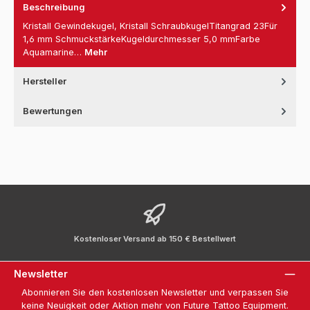
Beschreibung
Kristall Gewindekugel, Kristall SchraubkugelTitangrad 23Für
1,6 mm SchmuckstärkeKugeldurchmesser 5,0 mmFarbe
Aquamarine…
Mehr
Hersteller
Bewertungen
Kostenloser Versand ab 150 € Bestellwert
Newsletter
Abonnieren Sie den kostenlosen Newsletter und verpassen Sie
keine Neuigkeit oder Aktion mehr von Future Tattoo Equipment.