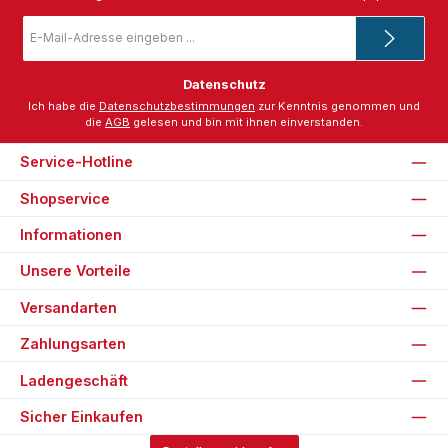
E-
Mail-
Adresse
*
Datenschutz
Ich habe die
Datenschutzbestimmungen
zur Kenntnis genommen und
die
AGB
gelesen und bin mit ihnen einverstanden.
Service-Hotline
Shopservice
Informationen
Unsere Vorteile
Versandarten
Zahlungsarten
Ladengeschäft
Sicher Einkaufen