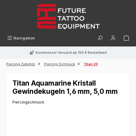
alt springen
Navigation
Kostenloser Versand ab 150 € Bestellwert
Piercing Zubehör
Piercing Schmuck
Titan 23
Titan Aquamarine Kristall
Gewindekugeln 1,6 mm, 5,0 mm
Piercingschmuck
Bildergalerie überspringen