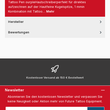
Tattoo Pen ourpleHautschreiberperfekt für direktes
aufzeichnen auf der Hautfeine Kugelspitze, 1 mmin
Kombination mit Tattoo…
Mehr
Hersteller
Bewertungen
Kostenloser Versand ab 150 € Bestellwert
Newsletter
Abonnieren Sie den kostenlosen Newsletter und verpassen Sie
keine Neuigkeit oder Aktion mehr von Future Tattoo Equipment.
E-