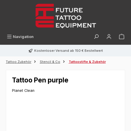
alt springen
Navigation
Kostenloser Versand ab 150 € Bestellwert
Tattoo Zubehör
Stencil & Co
Tattoostifte & Zubehör
Tattoo Pen purple
Planet Clean
Bildergalerie überspringen