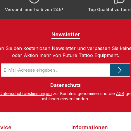
Versand innerhalb von 24h*
Top Qualität zu fair
Newsletter
n Sie den kostenlosen Newsletter und verpassen Sie keine
oder Aktion mehr von Future Tattoo Equipment.
E-
Mail-
Adresse
*
Datenschutz
Datenschutzbestimmungen
zur Kenntnis genommen und die
AGB
gel
mit ihnen einverstanden.
vice
Informationen