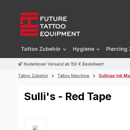
springen
Zur Hauptnavigation springen
Tattoo Zubehör
Hygiene
Piercing
Kostenloser Versand ab 150 € Bestellwert
Tattoo Zubehör
Tattoo Maschine
Sullivan Ink M
Sulli's - Red Tape
Bildergalerie überspringen