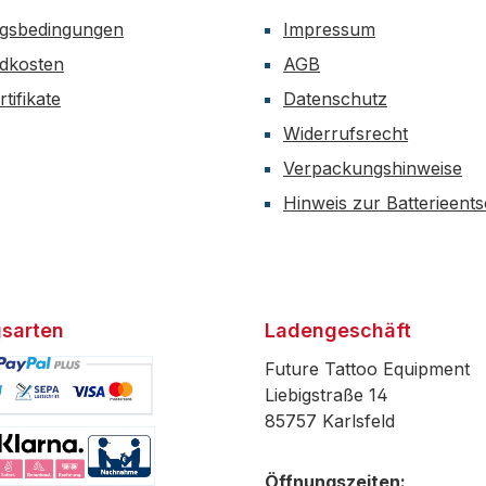
gsbedingungen
Impressum
dkosten
AGB
tifikate
Datenschutz
Widerrufsrecht
Verpackungshinweise
Hinweis zur Batterieent
sarten
Ladengeschäft
Future Tattoo Equipment
Liebigstraße 14
85757 Karlsfeld
efiniertes Bild 1
Öffnungszeiten: