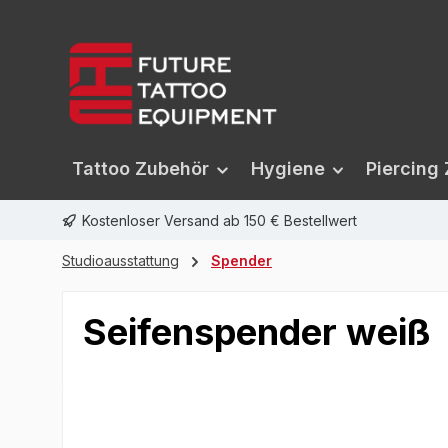
springen
Zur Hauptnavigation springen
Tattoo Zubehör
Hygiene
Piercing
Kostenloser Versand ab 150 € Bestellwert
Studioausstattung
Spender
Seifenspender weiß
Bildergalerie überspringen