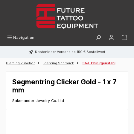
alt springen
Navigation
Kostenloser Versand ab 150 € Bestellwert
Piercing Zubehör
Piercing Schmuck
316L Chirurgenstahl
Segmentring Clicker Gold - 1 x 7
mm
Salamander Jewelry Co. Ltd
Bildergalerie überspringen