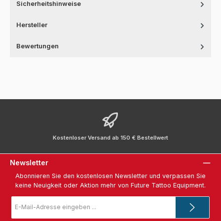
Sicherheitshinweise
Hersteller
Bewertungen
Kostenloser Versand ab 150 € Bestellwert
Newsletter
Abonnieren Sie den kostenlosen Newsletter und verpassen Sie
keine Neuigkeit oder Aktion mehr von Future Tattoo Equipment.
E-
Mail-
Adresse
*