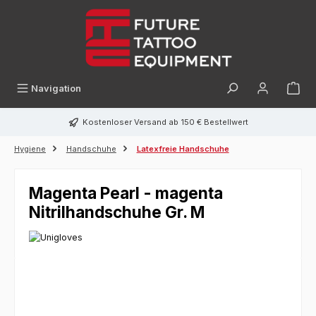
alt springen
Navigation
Kostenloser Versand ab 150 € Bestellwert
Hygiene
Handschuhe
Latexfreie Handschuhe
Magenta Pearl - magenta
Nitrilhandschuhe Gr. M
Bildergalerie überspringen