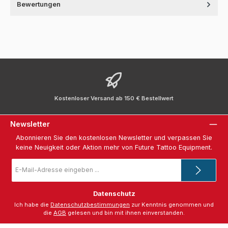
Bewertungen
Kostenloser Versand ab 150 € Bestellwert
Newsletter
Abonnieren Sie den kostenlosen Newsletter und verpassen Sie
keine Neuigkeit oder Aktion mehr von Future Tattoo Equipment.
E-
Mail-
Adresse
*
Datenschutz
Ich habe die
Datenschutzbestimmungen
zur Kenntnis genommen und
die
AGB
gelesen und bin mit ihnen einverstanden.