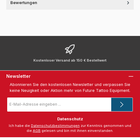
Bewertungen
Kostenloser Versand ab 150 € Bestellwert
Newsletter
Abonnieren Sie den kostenlosen Newsletter und verpassen Sie
keine Neuigkeit oder Aktion mehr von Future Tattoo Equipment.
E-
Mail-
Adresse
*
Datenschutz
Ich habe die
Datenschutzbestimmungen
zur Kenntnis genommen und
die
AGB
gelesen und bin mit ihnen einverstanden.