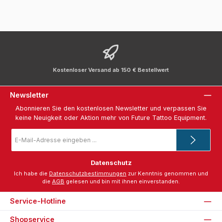
Kostenloser Versand ab 150 € Bestellwert
Newsletter
Abonnieren Sie den kostenlosen Newsletter und verpassen Sie
keine Neuigkeit oder Aktion mehr von Future Tattoo Equipment.
E-
Mail-
Adresse
*
Datenschutz
Ich habe die
Datenschutzbestimmungen
zur Kenntnis genommen und
die
AGB
gelesen und bin mit ihnen einverstanden.
Service-Hotline
Shopservice