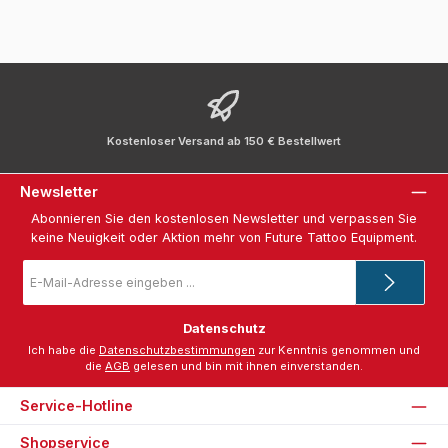
Kostenloser Versand ab 150 € Bestellwert
Newsletter
Abonnieren Sie den kostenlosen Newsletter und verpassen Sie
keine Neuigkeit oder Aktion mehr von Future Tattoo Equipment.
E-
Mail-
Adresse
*
Datenschutz
Ich habe die
Datenschutzbestimmungen
zur Kenntnis genommen und
die
AGB
gelesen und bin mit ihnen einverstanden.
Service-Hotline
Shopservice