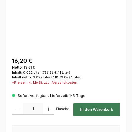
16,20 €
Netto: 13,61 €
Inhalt:
0.022 Liter
(736,36 € / 1 Liter)
Inhalt netto:
0.022 Liter
(618,79 €* / 1 Liter)
*Preise inkl. MwSt. zzgl. Versandkosten
Sofort verfügbar, Lieferzeit: 1-3 Tage
Produkt Anzahl: Gib den gewünschten Wert ein oder benutze die Schaltflächen um die 
Flasche
In den Warenkorb