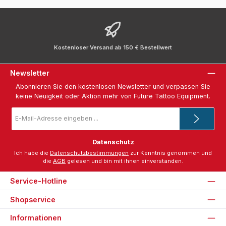
Kostenloser Versand ab 150 € Bestellwert
Newsletter
Abonnieren Sie den kostenlosen Newsletter und verpassen Sie
keine Neuigkeit oder Aktion mehr von Future Tattoo Equipment.
E-
Mail-
Adresse
*
Datenschutz
Ich habe die
Datenschutzbestimmungen
zur Kenntnis genommen und
die
AGB
gelesen und bin mit ihnen einverstanden.
Service-Hotline
Shopservice
Informationen