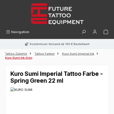
alt springen
Navigation
Kostenloser Versand ab 150 € Bestellwert
Tattoo Zubehör
Tattoo Farben
Kuro Sumi Imperial Ink
Kuro Sumi Ink Grün
Kuro Sumi Imperial Tattoo Farbe -
Spring Green 22 ml
Bildergalerie überspringen