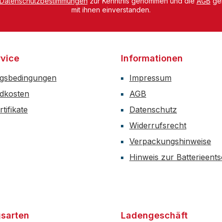
Datenschutzbestimmungen
zur Kenntnis genommen und die
AGB
gel
mit ihnen einverstanden.
vice
Informationen
gsbedingungen
Impressum
dkosten
AGB
tifikate
Datenschutz
Widerrufsrecht
Verpackungshinweise
Hinweis zur Batterieent
sarten
Ladengeschäft