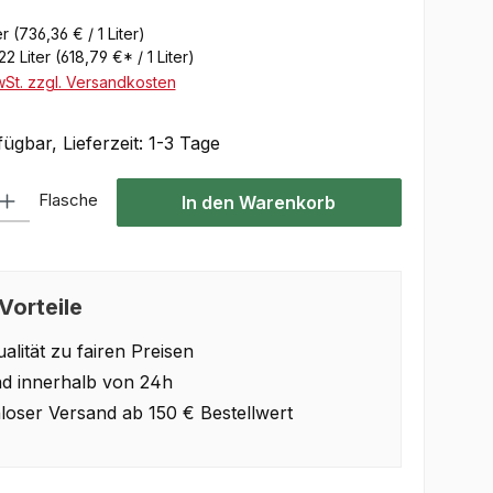
er
(736,36 € / 1 Liter)
22 Liter
(618,79 €* / 1 Liter)
wSt. zzgl. Versandkosten
ügbar, Lieferzeit: 1-3 Tage
Gib den gewünschten Wert ein oder benutze die Schaltflächen um die Anzahl 
Flasche
In den Warenkorb
Vorteile
alität zu fairen Preisen
d innerhalb von 24h
loser Versand ab 150 € Bestellwert