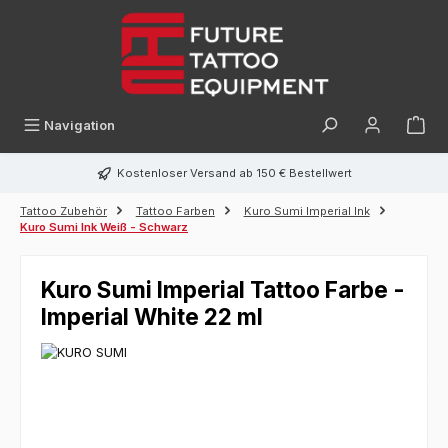
alt springen
Navigation
Kostenloser Versand ab 150 € Bestellwert
Tattoo Zubehör
Tattoo Farben
Kuro Sumi Imperial Ink
Kuro Sumi Ink Weiß - Schwarz
Kuro Sumi Imperial Tattoo Farbe -
Imperial White 22 ml
Bildergalerie überspringen