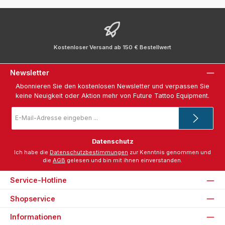
Kostenloser Versand ab 150 € Bestellwert
Newsletter
Abonnieren Sie den kostenlosen Newsletter und verpassen Sie
keine Neuigkeit oder Aktion mehr von Future Tattoo Equipment.
E-
Mail-
Adresse
*
Datenschutz
Ich habe die
Datenschutzbestimmungen
zur Kenntnis genommen und
die
AGB
gelesen und bin mit ihnen einverstanden.
Service-Hotline
Shopservice
Informationen