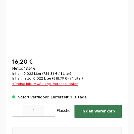
16,20 €
Netto: 13,61 €
Inhalt:
0.022 Liter
(736,36 € / 1 Liter)
Inhalt netto:
0.022 Liter
(618,79 €* / 1 Liter)
*Preise inkl. MwSt. zzgl. Versandkosten
Sofort verfügbar, Lieferzeit: 1-3 Tage
Produkt Anzahl: Gib den gewünschten Wert ein oder benutze die Schaltflächen um die 
Flasche
In den Warenkorb