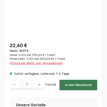
22,60 €
Netto: 18,99 €
Inhalt:
0.03 Liter
(753,33 € / 1 Liter)
Inhalt netto:
0.03 Liter
(633,05 €* / 1 Liter)
*Preise inkl. MwSt. zzgl. Versandkosten
Sofort verfügbar, Lieferzeit: 1-3 Tage
Produkt Anzahl: Gib den gewünschten Wert ein oder benutze die Schaltflächen um die 
Flasche
In den Warenkorb
Unsere Vorteile