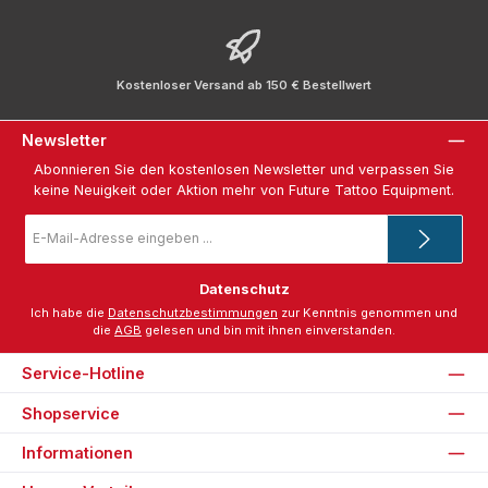
Kostenloser Versand ab 150 € Bestellwert
Newsletter
Abonnieren Sie den kostenlosen Newsletter und verpassen Sie
keine Neuigkeit oder Aktion mehr von Future Tattoo Equipment.
E-
Mail-
Adresse
*
Datenschutz
Ich habe die
Datenschutzbestimmungen
zur Kenntnis genommen und
die
AGB
gelesen und bin mit ihnen einverstanden.
Service-Hotline
Shopservice
Informationen