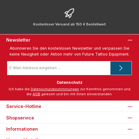
Kostenloser Versand ab 150 € Bestellwert
Newsletter
Abonnieren Sie den kostenlosen Newsletter und verpassen Sie
keine Neuigkeit oder Aktion mehr von Future Tattoo Equipment.
E-
Mail-
Adresse
*
Datenschutz
Ich habe die
Datenschutzbestimmungen
zur Kenntnis genommen und
die
AGB
gelesen und bin mit ihnen einverstanden.
Service-Hotline
Shopservice
Informationen