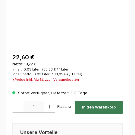
22,60 €
Netto: 18,99 €
Inhalt:
0.03 Liter
(753,33 € / 1 Liter)
Inhalt netto:
0.03 Liter
(633,05 €* / 1 Liter)
*Preise inkl. MwSt. zzgl. Versandkosten
Sofort verfügbar, Lieferzeit: 1-3 Tage
Produkt Anzahl: Gib den gewünschten Wert ein oder benutze die Schaltflächen um die 
Flasche
In den Warenkorb
Unsere Vorteile