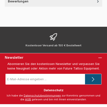
Bewertungen
Kostenloser Versand ab 150 € Bestellwert
Newsletter
Abonnieren Sie den kostenlosen Newsletter und verpassen Sie
keine Neuigkeit oder Aktion mehr von Future Tattoo Equipment.
E-
Mail-
Adresse
*
Datenschutz
Ich habe die
Datenschutzbestimmungen
zur Kenntnis genommen und
die
AGB
gelesen und bin mit ihnen einverstanden.