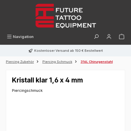
alt springen
Navigation
Kostenloser Versand ab 150 € Bestellwert
Piercing Zubehör
Piercing Schmuck
316L Chirurgenstahl
Kristall klar 1,6 x 4 mm
Piercingschmuck
Bildergalerie überspringen