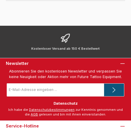
Kostenloser Versand ab 150 € Bestellwert
Newsletter
Abonnieren Sie den kostenlosen Newsletter und verpassen Sie
keine Neuigkeit oder Aktion mehr von Future Tattoo Equipment.
E-
Mail-
Adresse
*
Datenschutz
Ich habe die
Datenschutzbestimmungen
zur Kenntnis genommen und
die
AGB
gelesen und bin mit ihnen einverstanden.
Service-Hotline