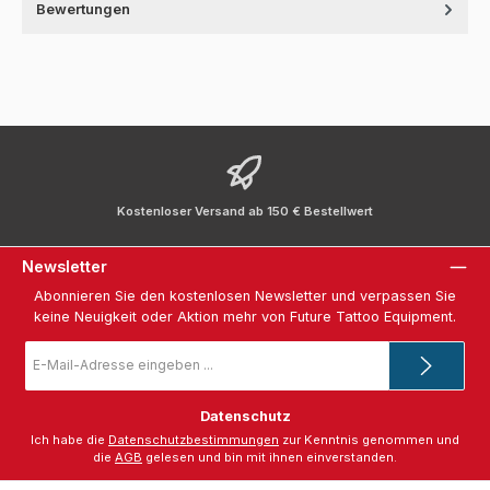
Bewertungen
Kostenloser Versand ab 150 € Bestellwert
Newsletter
Abonnieren Sie den kostenlosen Newsletter und verpassen Sie
keine Neuigkeit oder Aktion mehr von Future Tattoo Equipment.
E-
Mail-
Adresse
*
Datenschutz
Ich habe die
Datenschutzbestimmungen
zur Kenntnis genommen und
die
AGB
gelesen und bin mit ihnen einverstanden.