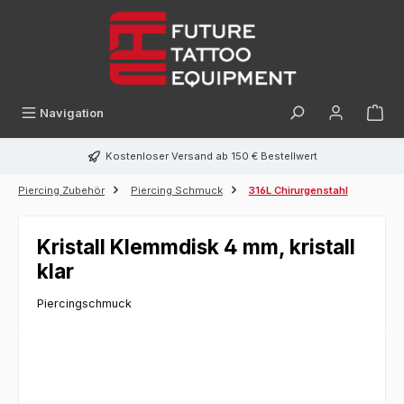
alt springen
Navigation
Kostenloser Versand ab 150 € Bestellwert
Piercing Zubehör
Piercing Schmuck
316L Chirurgenstahl
Kristall Klemmdisk 4 mm, kristall
klar
Piercingschmuck
Bildergalerie überspringen