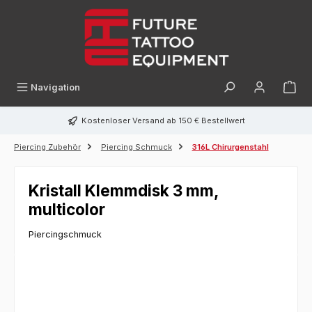
alt springen
Navigation
Kostenloser Versand ab 150 € Bestellwert
Piercing Zubehör
Piercing Schmuck
316L Chirurgenstahl
Kristall Klemmdisk 3 mm,
multicolor
Piercingschmuck
Bildergalerie überspringen