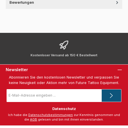
Bewertungen
Kostenloser Versand ab 150 € Bestellwert
Newsletter
Abonnieren Sie den kostenlosen Newsletter und verpassen Sie
keine Neuigkeit oder Aktion mehr von Future Tattoo Equipment.
E-
Mail-
Adresse
*
Datenschutz
Ich habe die
Datenschutzbestimmungen
zur Kenntnis genommen und
die
AGB
gelesen und bin mit ihnen einverstanden.