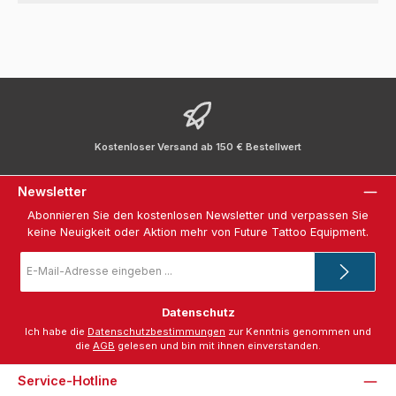
Kostenloser Versand ab 150 € Bestellwert
Newsletter
Abonnieren Sie den kostenlosen Newsletter und verpassen Sie
keine Neuigkeit oder Aktion mehr von Future Tattoo Equipment.
E-
Mail-
Adresse
*
Datenschutz
Ich habe die
Datenschutzbestimmungen
zur Kenntnis genommen und
die
AGB
gelesen und bin mit ihnen einverstanden.
Service-Hotline