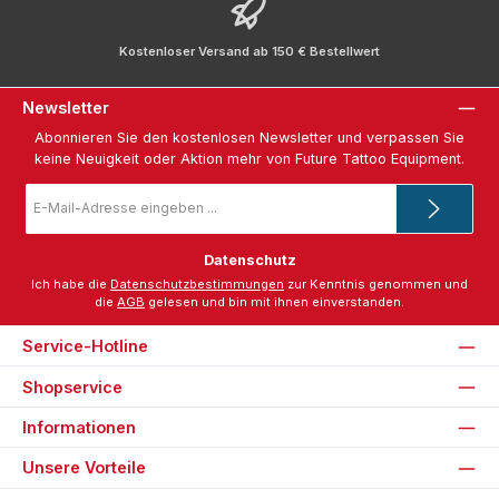
Kostenloser Versand ab 150 € Bestellwert
Newsletter
Abonnieren Sie den kostenlosen Newsletter und verpassen Sie
keine Neuigkeit oder Aktion mehr von Future Tattoo Equipment.
E-
Mail-
Adresse
*
Datenschutz
Ich habe die
Datenschutzbestimmungen
zur Kenntnis genommen und
die
AGB
gelesen und bin mit ihnen einverstanden.
Service-Hotline
Shopservice
Informationen
Unsere Vorteile