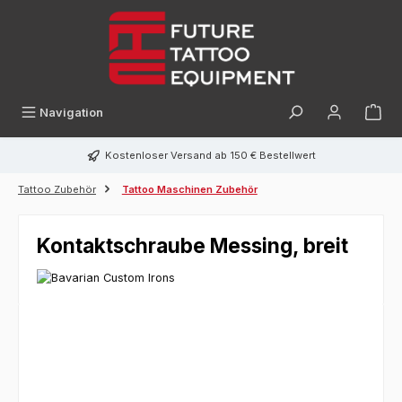
alt springen
Navigation
Kostenloser Versand ab 150 € Bestellwert
Tattoo Zubehör
Tattoo Maschinen Zubehör
Kontaktschraube Messing, breit
Bildergalerie überspringen