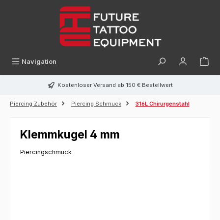
alt springen
Navigation
Kostenloser Versand ab 150 € Bestellwert
Piercing Zubehör
Piercing Schmuck
316L Chirurgenstahl
Klemmkugel 4 mm
Piercingschmuck
Bildergalerie überspringen