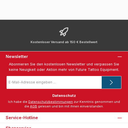
Kostenloser Versand ab 150 € Bestellwert
Newsletter
Abonnieren Sie den kostenlosen Newsletter und verpassen Sie
keine Neuigkeit oder Aktion mehr von Future Tattoo Equipment.
E-
Mail-
Adresse
*
Datenschutz
Ich habe die
Datenschutzbestimmungen
zur Kenntnis genommen und
die
AGB
gelesen und bin mit ihnen einverstanden.
Service-Hotline