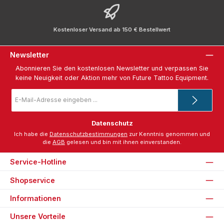
Kostenloser Versand ab 150 € Bestellwert
Newsletter
Abonnieren Sie den kostenlosen Newsletter und verpassen Sie
keine Neuigkeit oder Aktion mehr von Future Tattoo Equipment.
E-
Mail-
Adresse
*
Datenschutz
Ich habe die
Datenschutzbestimmungen
zur Kenntnis genommen und
die
AGB
gelesen und bin mit ihnen einverstanden.
Service-Hotline
Shopservice
Informationen
Unsere Vorteile