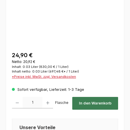
24,90 €
Netto: 20,92 €
Inhalt:
0.03 Liter
(830,00 € / 1 Liter)
Inhalt netto:
0.03 Liter
(697,48 €* / 1 Liter)
*Preise inkl. MwSt. zzgl. Versandkosten
Sofort verfügbar, Lieferzeit: 1-3 Tage
Produkt Anzahl: Gib den gewünschten Wert ein oder benutze die Schaltflächen um die 
Flasche
In den Warenkorb
Unsere Vorteile