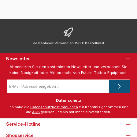
Kostenloser Versand ab 150 € Bestellwert
Newsletter
Abonnieren Sie den kostenlosen Newsletter und verpassen Sie
keine Neuigkeit oder Aktion mehr von Future Tattoo Equipment.
E-
Mail-
Adresse
*
Datenschutz
Ich habe die
Datenschutzbestimmungen
zur Kenntnis genommen und
die
AGB
gelesen und bin mit ihnen einverstanden.
Service-Hotline
Shopservice