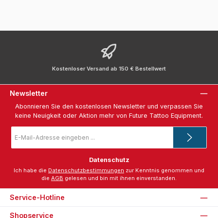
Kostenloser Versand ab 150 € Bestellwert
Newsletter
Abonnieren Sie den kostenlosen Newsletter und verpassen Sie
keine Neuigkeit oder Aktion mehr von Future Tattoo Equipment.
E-
Mail-
Adresse
*
Datenschutz
Ich habe die
Datenschutzbestimmungen
zur Kenntnis genommen und
die
AGB
gelesen und bin mit ihnen einverstanden.
Service-Hotline
Shopservice