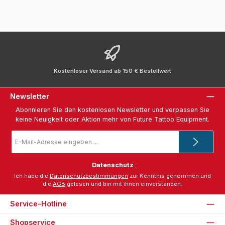
Kostenloser Versand ab 150 € Bestellwert
Newsletter
Abonnieren Sie den kostenlosen Newsletter und verpassen Sie
keine Neuigkeit oder Aktion mehr von Future Tattoo Equipment.
E-
Mail-
Adresse
*
Datenschutz
Ich habe die
Datenschutzbestimmungen
zur Kenntnis genommen und
die
AGB
gelesen und bin mit ihnen einverstanden.
Service-Hotline
Shopservice