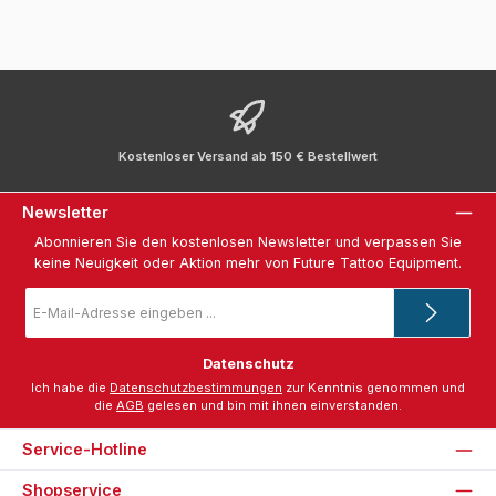
Kostenloser Versand ab 150 € Bestellwert
Newsletter
Abonnieren Sie den kostenlosen Newsletter und verpassen Sie
keine Neuigkeit oder Aktion mehr von Future Tattoo Equipment.
E-
Mail-
Adresse
*
Datenschutz
Ich habe die
Datenschutzbestimmungen
zur Kenntnis genommen und
die
AGB
gelesen und bin mit ihnen einverstanden.
Service-Hotline
Shopservice