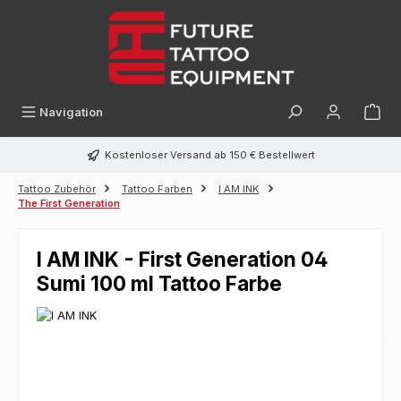
alt springen
Navigation
Kostenloser Versand ab 150 € Bestellwert
Tattoo Zubehör
Tattoo Farben
I AM INK
The First Generation
I AM INK - First Generation 04
Sumi 100 ml Tattoo Farbe
Bildergalerie überspringen