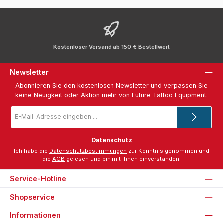
Kostenloser Versand ab 150 € Bestellwert
Newsletter
Abonnieren Sie den kostenlosen Newsletter und verpassen Sie
keine Neuigkeit oder Aktion mehr von Future Tattoo Equipment.
E-
Mail-
Adresse
*
Datenschutz
Ich habe die
Datenschutzbestimmungen
zur Kenntnis genommen und
die
AGB
gelesen und bin mit ihnen einverstanden.
Service-Hotline
Shopservice
Informationen