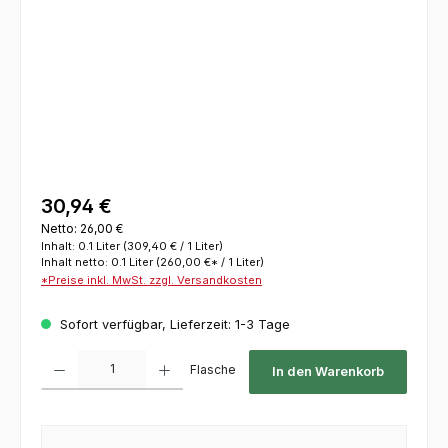
30,94 €
Netto: 26,00 €
Inhalt:
0.1 Liter
(309,40 € / 1 Liter)
Inhalt netto:
0.1 Liter
(260,00 €* / 1 Liter)
*Preise inkl. MwSt. zzgl. Versandkosten
Sofort verfügbar, Lieferzeit: 1-3 Tage
Produkt Anzahl: Gib den gewünschten Wert ein oder benutze die Schaltflächen um die 
Flasche
In den Warenkorb